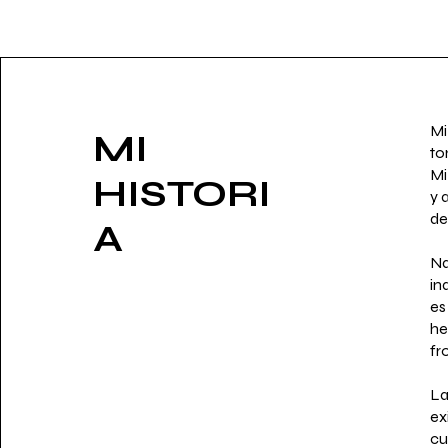
Mi
MI
to
Mi
HISTORI
y 
de
A
Na
in
es
he
fr
La
ex
cu