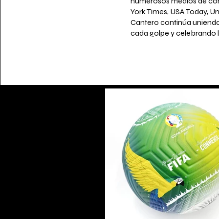
numerosos medios de comu
York Times, USA Today, Uni
Cantero continúa uniendo 
cada golpe y celebrando l