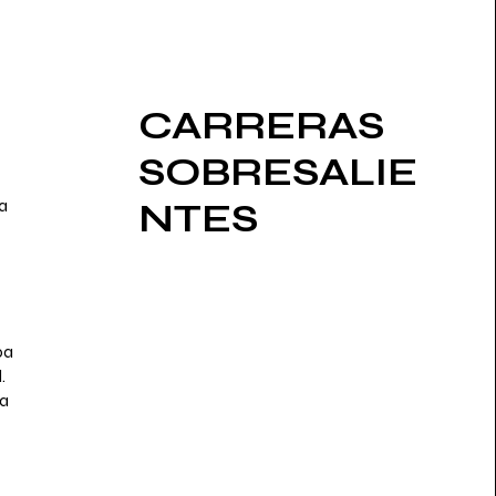
CARRERAS
SOBRESALIE
a
NTES
pa
.
la