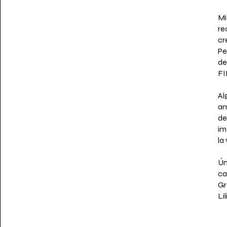
Mi
re
cr
Pe
de
FI
Al
am
de
im
la 
Ún
ca
Gr
Li