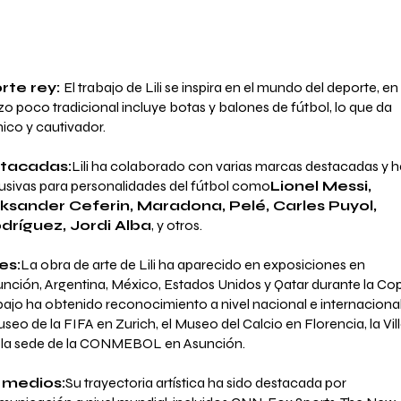
rte rey:
El trabajo de Lili se inspira en el mundo del deporte, en
enzo poco tradicional incluye botas y balones de fútbol, lo que da
ico y cautivador.
tacadas:
Lili ha colaborado con varias marcas destacadas y h
usivas para personalidades del fútbol como
Lionel Messi,
eksander Ceferin, Maradona, Pelé, Carles Puyol,
dríguez, Jordi Alba
, y otros.
es:
La obra de arte de Lili ha aparecido en exposiciones en
nción, Argentina, México, Estados Unidos y Qatar durante la Co
abajo ha obtenido reconocimiento a nivel nacional e internacional
useo de la FIFA en Zurich, el Museo del Calcio en Florencia, la Vil
y la sede de la CONMEBOL en Asunción.
 medios:
Su trayectoria artística ha sido destacada por