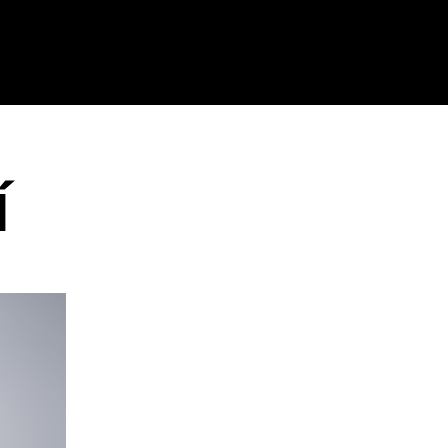
Compra ahora
Í