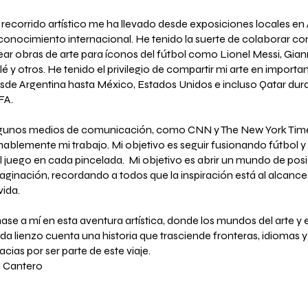
 recorrido artístico me ha llevado desde exposiciones locales en
conocimiento internacional. He tenido la suerte de colaborar c
ear obras de arte para íconos del fútbol como Lionel Messi, Gian
lé y otros. He tenido el privilegio de compartir mi arte en import
sde Argentina hasta México, Estados Unidos e incluso Qatar dura
FA.
gunos medios de comunicación, como CNN y The New York Time
ablemente mi trabajo. Mi objetivo es seguir fusionando fútbol y a
l juego en cada pincelada. Mi objetivo es abrir un mundo de posibi
aginación, recordando a todos que la inspiración está al alcance
vida.
ase a mí en esta aventura artística, donde los mundos del arte y 
da lienzo cuenta una historia que trasciende fronteras, idiomas y
acias por ser parte de este viaje.
li Cantero